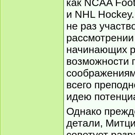
как NCAA Foot
и NHL Hockey.
не раз участв
рассмотрении
начинающих р
возможности 
соображениями
всего преподн
идею потенци
Однако прежде
детали, Митц
советует раз