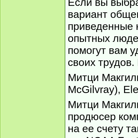
Если вы выбр
вариант общен
приведенные 
опытных люде
помогут вам у
своих трудов.
Митци Макгилв
McGilvray), Ele
Митци Макгил
продюсер компа
на ее счету т