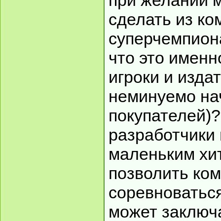
при желании 
сделать из к
суперчемпион
что это именно
игроки и изда
неминуемо на
покупателей)
разработчики 
маленьким хи
позволить ко
соревноватьс
может заключа