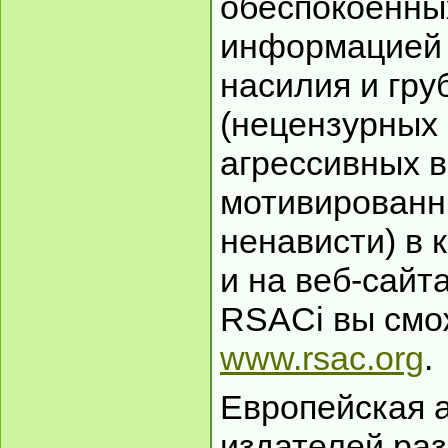
обеспокоенны
информацией 
насилия и гру
(нецензурных 
агрессивных 
мотивированн
ненависти) в 
и на веб-сайт
RSACi вы смо
www.rsac.org
.
Европейская 
издателей ра