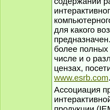
содержании р
интерактивног
компьютерного
для какого во
предназначен
более полных 
числе и о раз
цензах, посет
www.esrb.com
Ассоциация п
интерактивно
продукции (IE