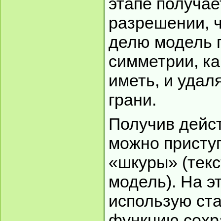
этапе получае
разрешении, ч
делю модель 
симметрии, ка
иметь, и уда
грани.
Получив дейс
можно приступ
«шкуры» (тек
модель). На э
использую ст
функцию сохр