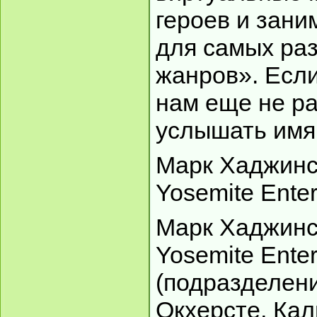
героев и зан
для самых ра
жанров». Если 
нам еще не ра
услышать имя
Марк Хаджинс 
Yosemite Ente
Марк Хаджинс 
Yosemite Ente
(подразделени
Окхерсте, Ка